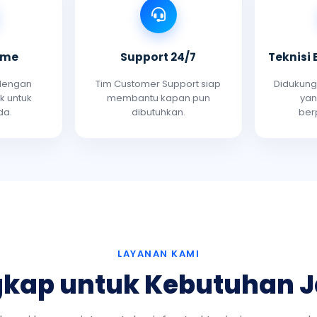
ime
Support 24/7
Teknisi
 dengan
Tim Customer Support siap
Didukung 
k untuk
membantu kapan pun
yan
da.
dibutuhkan.
ber
LAYANAN KAMI
ngkap untuk Kebutuhan 