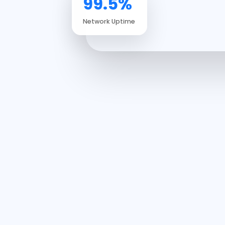
99.5%
Network Uptime