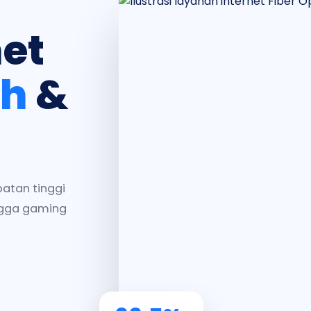
net
ah
&
patan tinggi
ingga gaming